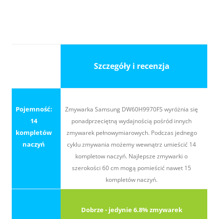
Szczegóły i recenzja
Pojemność:
Zmywarka Samsung DW60H9970FS wyróżnia się
14
ponadprzeciętną wydajnością pośród innych
kompletów
zmywarek pełnowymiarowych. Podczas jednego
naczyń
cyklu zmywania możemy wewnątrz umieścić 14
kompletow naczyń. Najlepsze zmywarki o
szerokości 60 cm mogą pomieścić nawet 15
kompletów naczyń.
Dobrze - jedynie 6.8% zmywarek