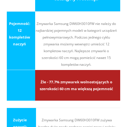
Pojemność:
Zmywarka Samsung DW60H3010FW nie należy do
12
najbardziej pojemnych modeli w kategorii urządzeń
kompletów
pełnowymiarowych. Podczas jednego cyklu
naczyń
zmywania możemy wewnątrz umieścić 12
kompletow naczyń. Najlepsze zmywarki o
szerokości 60 cm mogą pomieścić nawet 15
kompletów naczyń.
Źle - 77.7% zmywarek wolnostojących o
szerokości 60 cm ma większą pojemność
Zużycie
Zmywarka Samsung DW60H3010FW zużywa
energii:
bardzo dużo prądu podczas swojej pracy i należy