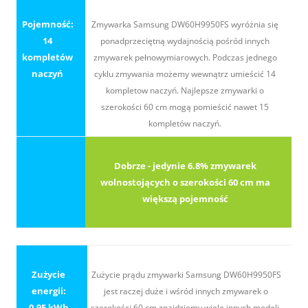
Pojemność:
Zmywarka Samsung DW60H9950FS wyróżnia się
14
ponadprzeciętną wydajnością pośród innych
kompletów
zmywarek pełnowymiarowych. Podczas jednego
naczyń
cyklu zmywania możemy wewnątrz umieścić 14
kompletow naczyń. Najlepsze zmywarki o
szerokości 60 cm mogą pomieścić nawet 15
kompletów naczyń.
Dobrze - jedynie 6.8% zmywarek
wolnostojących o szerokości 60 cm ma
większą pojemność
Zużycie
Zużycie prądu zmywarki Samsung DW60H9950FS
energii:
jest raczej duże i wśród innych zmywarek o
0.95 kWh
szerokości 60 cm znajdziemy wiele innych modeli,