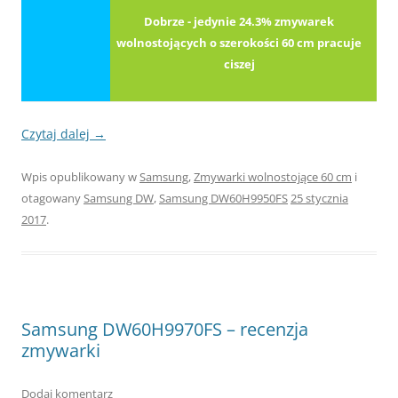
Dobrze - jedynie 24.3% zmywarek
wolnostojących o szerokości 60 cm pracuje
ciszej
Czytaj dalej
→
Wpis opublikowany w
Samsung
,
Zmywarki wolnostojące 60 cm
i
otagowany
Samsung DW
,
Samsung DW60H9950FS
25 stycznia
2017
.
Samsung DW60H9970FS – recenzja
zmywarki
Dodaj komentarz