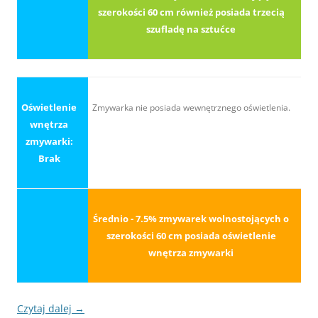
szerokości 60 cm również posiada trzecią
szufladę na sztućce
Oświetlenie
Zmywarka nie posiada wewnętrznego oświetlenia.
wnętrza
zmywarki:
Brak
Średnio - 7.5% zmywarek wolnostojących o
szerokości 60 cm posiada oświetlenie
wnętrza zmywarki
Czytaj dalej
→