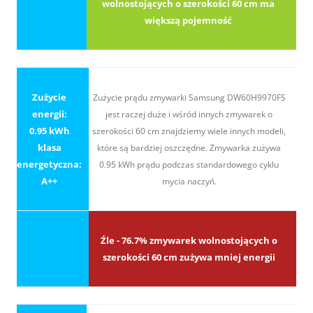
wolnostojących o szerokości 60 cm ma
większą pojemność
Zużycie
Zużycie prądu zmywarki Samsung DW60H9970FS
energii:
jest raczej duże i wśród innych zmywarek o
0.95 kWh
szerokości 60 cm znajdziemy wiele innych modeli,
klasa
które są bardziej oszczędne. Zmywarka zużywa
energetyczna:
0.95 kWh prądu podczas standardowego cyklu
A++
mycia naczyń.
Źle - 76.7% zmywarek wolnostojących o
szerokości 60 cm zużywa mniej energii