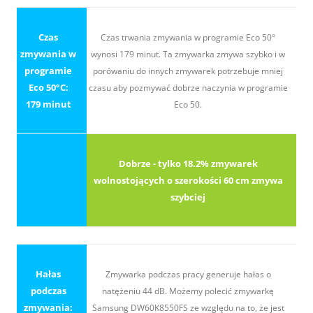
Czas
Czas trwania zmywania w programie Eco 50°
zmywania w
wynosi 179 minut. Ta zmywarka zmywa szybko i w
programie
porówaniu do innych zmywarek potrzebuje mniej
Eco 50°C:
czasu aby pozmywać dobrze naczynia w programie
179 minut
Eco 50.
Dobrze - tylko 18.2% zmywarek
wolnostojących o szerokości 60 cm zmywa
szybciej
Hałas
Zmywarka podczas pracy generuje hałas o
podczas
natężeniu 44 dB. Możemy polecić zmywarkę
zmywania:
Samsung DW60K8550FS ze względu na to, że jest