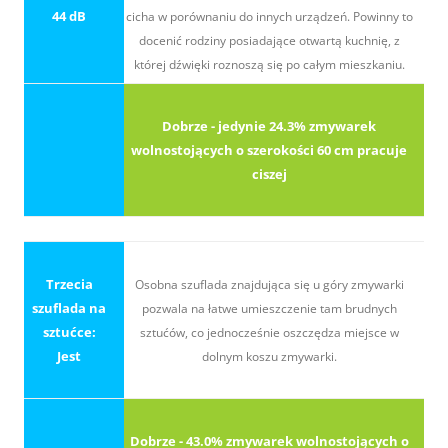
44 dB
cicha w porównaniu do innych urządzeń. Powinny to
docenić rodziny posiadające otwartą kuchnię, z
której dźwięki roznoszą się po całym mieszkaniu.
Dobrze - jedynie 24.3% zmywarek
wolnostojących o szerokości 60 cm pracuje
ciszej
Trzecia
Osobna szuflada znajdująca się u góry zmywarki
szuflada na
pozwala na łatwe umieszczenie tam brudnych
sztućce:
sztućów, co jednocześnie oszczędza miejsce w
Jest
dolnym koszu zmywarki.
Dobrze - 43.0% zmywarek wolnostojących o