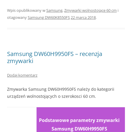
Wpis opublikowany w
Samsung
,
Zmywarki wolnostojące 60 cm
i
otagowany
Samsung DW60K8550FS
22 marca 2018
.
Samsung DW60H9950FS – recenzja
zmywarki
Dodaj komentarz
Zmywarka Samsung DW60H9950FS należy do kategorii
urządzeń wolnostojących o szerokosci 60 cm.
Podstawowe parametry zmywarki
Samsung DW60H9950FS