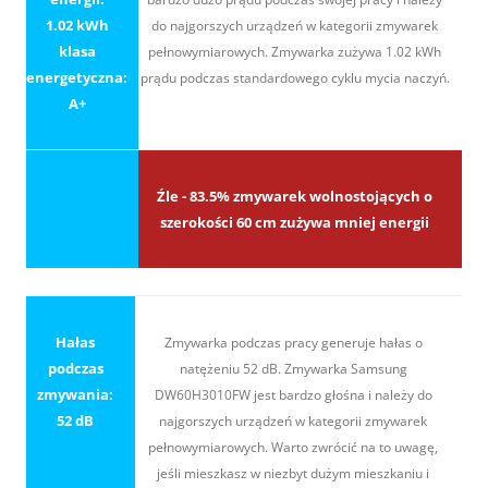
1.02 kWh
do najgorszych urządzeń w kategorii zmywarek
klasa
pełnowymiarowych. Zmywarka zużywa 1.02 kWh
energetyczna:
prądu podczas standardowego cyklu mycia naczyń.
A+
Źle - 83.5% zmywarek wolnostojących o
szerokości 60 cm zużywa mniej energii
Hałas
Zmywarka podczas pracy generuje hałas o
podczas
natężeniu 52 dB. Zmywarka Samsung
zmywania:
DW60H3010FW jest bardzo głośna i należy do
52 dB
najgorszych urządzeń w kategorii zmywarek
pełnowymiarowych. Warto zwrócić na to uwagę,
jeśli mieszkasz w niezbyt dużym mieszkaniu i