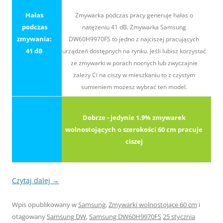
Hałas
Zmywarka podczas pracy generuje hałas o
podczas
natężeniu 41 dB. Zmywarka Samsung
zmywania:
DW60H9970FS to jedno z najciszej pracujących
41 dB
urządzeń dostępnych na rynku. Jeśli lubisz korzystać
ze zmywarki w porach nocnych lub zwyczajnie
zależy Ci na ciszy w mieszkaniu to z czystym
sumieniem możesz wybrać ten model.
Dobrze - jedynie 1.9% zmywarek
wolnostojących o szerokości 60 cm pracuje
ciszej
Czytaj dalej
→
Wpis opublikowany w
Samsung
,
Zmywarki wolnostojące 60 cm
i
otagowany
Samsung DW
,
Samsung DW60H9970FS
25 stycznia