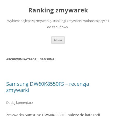
Przejdź
do
Ranking zmywarek
treści
Wybierz najlepszą zmywarkę. Rankingi zmywarek wolnostojących i
do zabudowy.
Menu
ARCHIWUM KATEGORII:
SAMSUNG
Samsung DW60K8550FS – recenzja
zmywarki
Dodaj komentarz
Zmywarka Samsung DW60K8550FS należy do kategorii