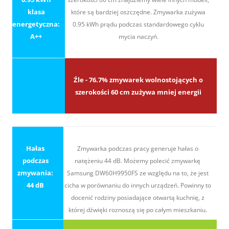
klasa
które są bardziej oszczędne. Zmywarka zużywa
energetyczna:
0.95 kWh prądu podczas standardowego cyklu
A++
mycia naczyń.
Źle - 76.7% zmywarek wolnostojących o
szerokości 60 cm zużywa mniej energii
Hałas
Zmywarka podczas pracy generuje hałas o
podczas
natężeniu 44 dB. Możemy polecić zmywarkę
zmywania:
Samsung DW60H9950FS ze względu na to, że jest
44 dB
cicha w porównaniu do innych urządzeń. Powinny to
docenić rodziny posiadające otwartą kuchnię, z
której dźwięki roznoszą się po całym mieszkaniu.