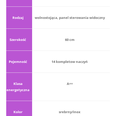
Rodzaj
wolnostojąca, panel sterowania widoczny
Szerokość
60 cm
Pojemność
14 kompletow naczyń
Klasa
A++
energetyczna
Kolor
srebrny/inox