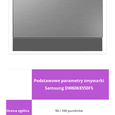
Podstawowe parametry zmywarki
Samsung DW60K8550FS
Ocena ogólna
50 / 100 punktów