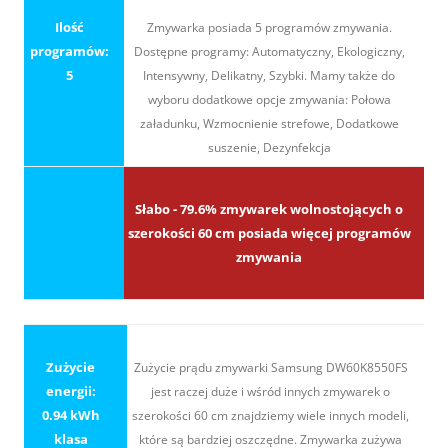
Ilość
Zmywarka posiada 5 programów zmywania.
programów:
Dostępne programy: Automatyczny, Ekologiczny,
5
Intensywny, Delikatny, Szybki. Mamy także do
wyboru dodatkowe opcje zmywania: Połowa
załadunku, Wzmocnienie strefowe, Dodatkowe
suszenie, Dezynfekcja
Słabo - 79.6% zmywarek wolnostojących o
szerokości 60 cm posiada więcej programów
zmywania
Zużycie
Zużycie prądu zmywarki Samsung DW60K8550FS
energii:
jest raczej duże i wśród innych zmywarek o
0.94 kWh
szerokości 60 cm znajdziemy wiele innych modeli,
klasa
które są bardziej oszczędne. Zmywarka zużywa