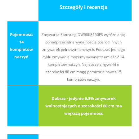
Szczegóły i recenzja
Pojemność:
Zmywarka Samsung DW60K8550FS wyróżnia się
14
ponadprzeciętną wydajnością pośród innych
kompletów
zmywarek pełnowymiarowych. Podczas jednego
naczyń
cyklu zmywania możemy wewnątrz umieścić 14
kompletow naczyń. Najlepsze zmywarki o
szerokości 60 cm mogą pomieścić nawet 15
kompletów naczyń.
Dobrze - jedynie 6.8% zmywarek
wolnostojących o szerokości 60 cm ma
większą pojemność