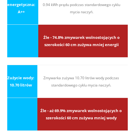
energetyczna:
0.94 kWh prądu podczas standardowego cyklu
A++
mycia naczyń.
Źle - 74.8% zmywarek wolnostojących o
szerokości 60 cm zużywa mniej energii
Zużycie wody:
Zmywarka zużywa 10.70 litrów wody podczas
10.70 litrów
standardowego cyklu mycia naczyń.
Źle - aż 69.9% zmywarek wolnostojących o
szerokości 60 cm zużywa mniej wody