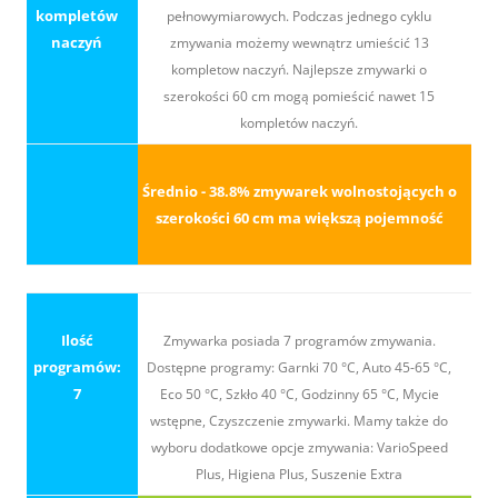
kompletów
pełnowymiarowych. Podczas jednego cyklu
naczyń
zmywania możemy wewnątrz umieścić 13
kompletow naczyń. Najlepsze zmywarki o
szerokości 60 cm mogą pomieścić nawet 15
kompletów naczyń.
Średnio - 38.8% zmywarek wolnostojących o
szerokości 60 cm ma większą pojemność
Ilość
Zmywarka posiada 7 programów zmywania.
programów:
Dostępne programy: Garnki 70 °C, Auto 45-65 °C,
7
Eco 50 °C, Szkło 40 °C, Godzinny 65 °C, Mycie
wstępne, Czyszczenie zmywarki. Mamy także do
wyboru dodatkowe opcje zmywania: VarioSpeed
Plus, Higiena Plus, Suszenie Extra