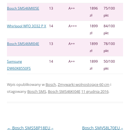
Bosch SMS46MI05E
13
A++
1896
75/100
zł
pkt
Whirlpool WFO 3O32 P X
14
A+++
1899
84/100
zł
pkt
Bosch SMS46MI04E
13
A++
1899
78/100
zł
pkt
Samsung
14
A++
1899
50/100
DW60K8550FS
zł
pkt
Wpis opublikowany w
Bosch
,
Zmywarki wolnostojące 60 cm
i
otagowany
Bosch SMS
,
Bosch SMS46KI04E
11 grudnia 2016
.
Nawigacja
←
Bosch SMS58P18EU –
Bosch SMV58L70EU –