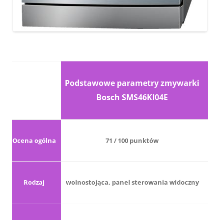
Podstawowe parametry zmywarki
Bosch SMS46KI04E
Ocena ogólna
71 / 100 punktów
Rodzaj
wolnostojąca, panel sterowania widoczny