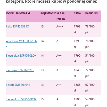
kategorii, które możesz kupić w podobnej cenie:
MODEL ZMYWARKI
POJEMNOŚĆ
KLASA
CENA
RANKING
ENERG.
Beko DFN29331X
13
A+++
1798
78/100
zł
pkt
Whirlpool WFO 3T123 6
14
A++
1799
76/100
X
zł
pkt
Electrolux ESF9510LOX
14
A++
1799
51/100
zł
pkt
Siemens SN236I02KE
13
A++
1848
72/100
zł
pkt
Bosch SMS46II04E
13
A++
1888
67/100
zł
pkt
Electrolux ESF8540ROX
15
A++
1890
54/100
zł
pkt