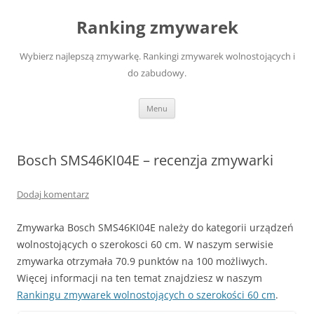
Przejdź
do
Ranking zmywarek
treści
Wybierz najlepszą zmywarkę. Rankingi zmywarek wolnostojących i
do zabudowy.
Menu
Bosch SMS46KI04E – recenzja zmywarki
Dodaj komentarz
Zmywarka Bosch SMS46KI04E należy do kategorii urządzeń
wolnostojących o szerokosci 60 cm. W naszym serwisie
zmywarka otrzymała 70.9 punktów na 100 możliwych.
Więcej informacji na ten temat znajdziesz w naszym
Rankingu zmywarek wolnostojących o szerokości 60 cm
.