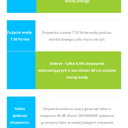
mniej energii
Zużycie wody:
Zmywarka zużywa 7.50 litrów wody podczas
7.50 litrów
standardowego cyklu mycia naczyń.
Dobrze - tylko 6.5% zmywarek
wolnostojących o szerokości 60 cm zużywa
mniej wody
Hałas
Zmywarka podczas pracy generuje hałas o
podczas
natężeniu 46 dB. Bosch SMS46KI04E wytwarza
zmywania:
przeciętny hałas w swojej kategorii zmywarek