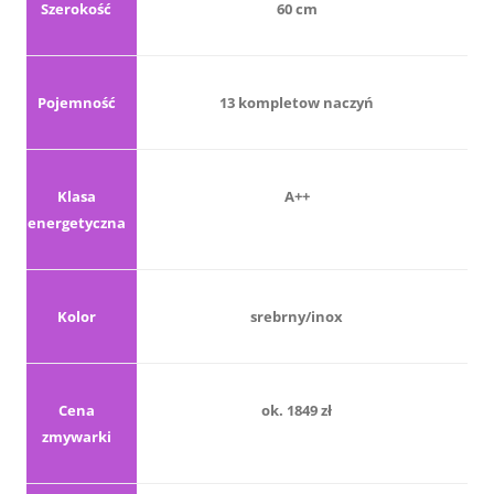
Szerokość
60 cm
Pojemność
13 kompletow naczyń
Klasa
A++
energetyczna
Kolor
srebrny/inox
Cena
ok. 1849 zł
zmywarki