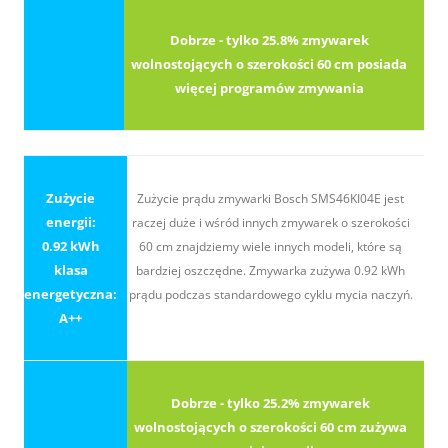
Dobrze - tylko 25.8% zmywarek
wolnostojących o szerokości 60 cm posiada
więcej programów zmywania
Zużycie
Zużycie prądu zmywarki Bosch SMS46KI04E jest
energii:
raczej duże i wśród innych zmywarek o szerokości
0.92 kWh
60 cm znajdziemy wiele innych modeli, które są
klasa
bardziej oszczędne. Zmywarka zużywa 0.92 kWh
energetyczna:
prądu podczas standardowego cyklu mycia naczyń.
A++
Dobrze - tylko 25.2% zmywarek
wolnostojących o szerokości 60 cm zużywa