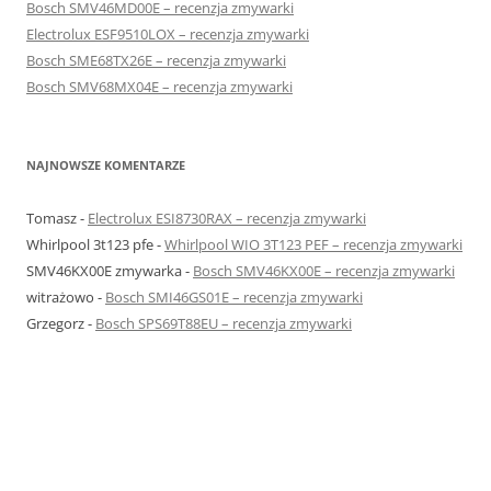
Bosch SMV46MD00E – recenzja zmywarki
Electrolux ESF9510LOX – recenzja zmywarki
Bosch SME68TX26E – recenzja zmywarki
Bosch SMV68MX04E – recenzja zmywarki
NAJNOWSZE KOMENTARZE
Tomasz
-
Electrolux ESI8730RAX – recenzja zmywarki
Whirlpool 3t123 pfe
-
Whirlpool WIO 3T123 PEF – recenzja zmywarki
SMV46KX00E zmywarka
-
Bosch SMV46KX00E – recenzja zmywarki
witrażowo
-
Bosch SMI46GS01E – recenzja zmywarki
Grzegorz
-
Bosch SPS69T88EU – recenzja zmywarki