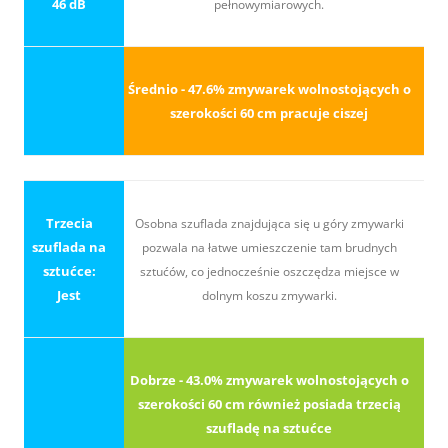
46 dB
pełnowymiarowych.
Średnio - 47.6% zmywarek wolnostojących o
szerokości 60 cm pracuje ciszej
Trzecia
Osobna szuflada znajdująca się u góry zmywarki
szuflada na
pozwala na łatwe umieszczenie tam brudnych
sztućce:
sztućów, co jednocześnie oszczędza miejsce w
Jest
dolnym koszu zmywarki.
Dobrze - 43.0% zmywarek wolnostojących o
szerokości 60 cm również posiada trzecią
szufladę na sztućce